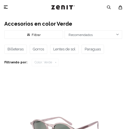

Accesorios en color Verde
Recomendados
Billeteras
Gorros
Lentes de sol
Paraguas
Filtrando por:
Color:
Verde