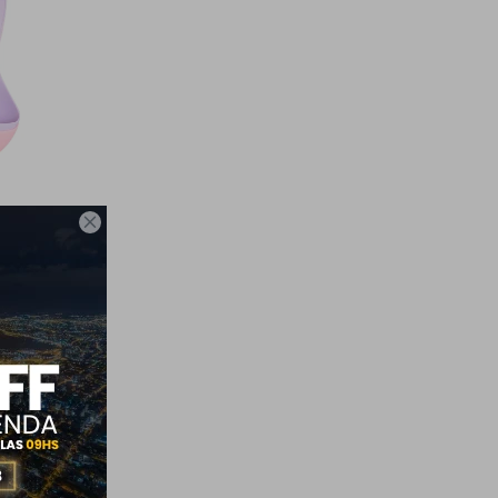

A/ROSA