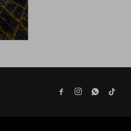



