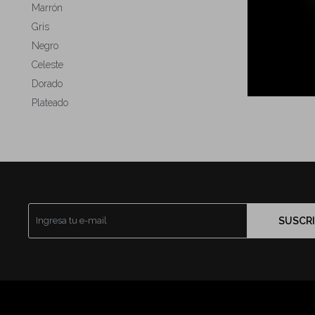
Marrón
Gris
Negro
Celeste
Dorado
Plateado
SUSCRI