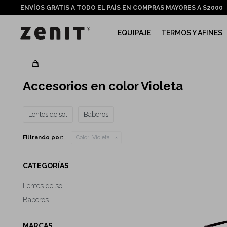
ENVÍOS GRATIS A TODO EL PAÍS EN COMPRAS MAYORES A $2000
EQUIPAJE
TERMOS Y AFINES
Accesorios en color Violeta
Lentes de sol
Baberos
Filtrando por:
Color:
Violeta
CATEGORÍAS
Lentes de sol
Baberos
MARCAS