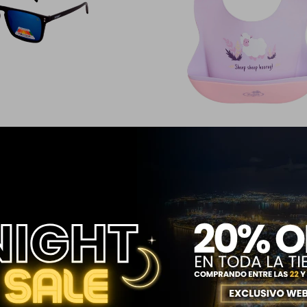
 SQUARED VIOLET
PACK 2 BABEROS DE SILICONA LIL
399
$