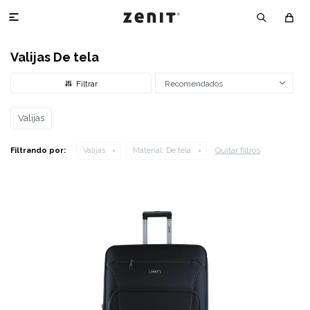

Valijas De tela
Recomendados
Valijas
Quitar filtros
Filtrando por:
Valijas
Material:
De tela