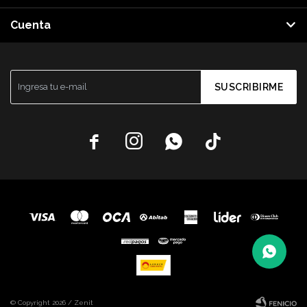
Cuenta
SUSCRIBIRME




© Copyright 2026 / Zenit