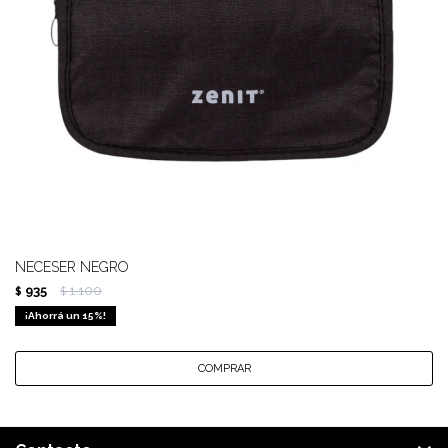
NECESER NEGRO
935
1.100
$
$
15