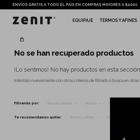
ENVÍOS GRATIS A TODO EL PAÍS EN COMPRAS MAYORES A $2000
EQUIPAJE
TERMOS Y AFINES
No se han recuperado productos
¡Lo sentimos! No hay productos en esta sección
Inténtalo nuevamente con otros criterios de filtrado o busca en otras
Filtrando por:
Termos y afines
Termos
Color:
Amarillo
Te recomendamos quitar:
Termos y afines
Color:
Amarillo