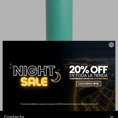

TERMO BALA VERDE AGUA 1LT
599
999
$
$
40
Contacto