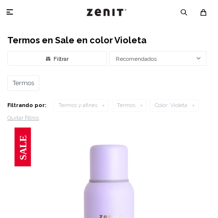

Termos en Sale en color Violeta
Recomendados
Termos
Filtrando por:
Termos y afines
Termos
Color:
Violeta
Quitar filtros