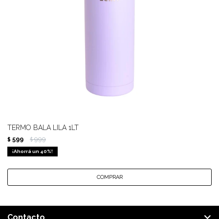
TERMO BALA LILA 1LT
599
999
$
$
40
Contacto