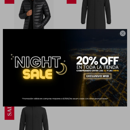

CAMPERA INFLADA CB NEGRA
TAPADO VELOUR LARGO
XXL
BLACK XS
999
1.999
3.999
4.999
$
$
$
$
50
20