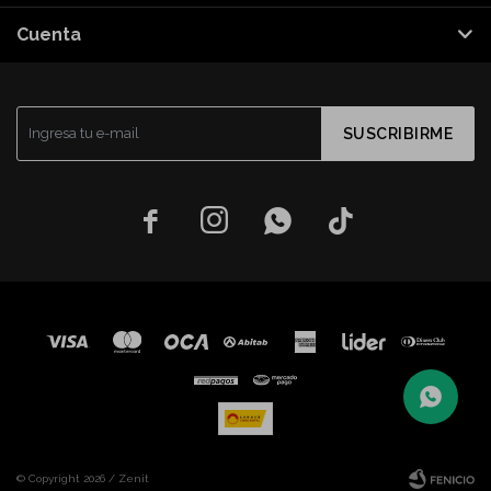
Cuenta
SUSCRIBIRME




© Copyright 2026 / Zenit