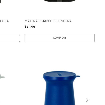
NEGRA
MATERA RUMBO FLEX NEGRA
MA
1.599
1.
$
$