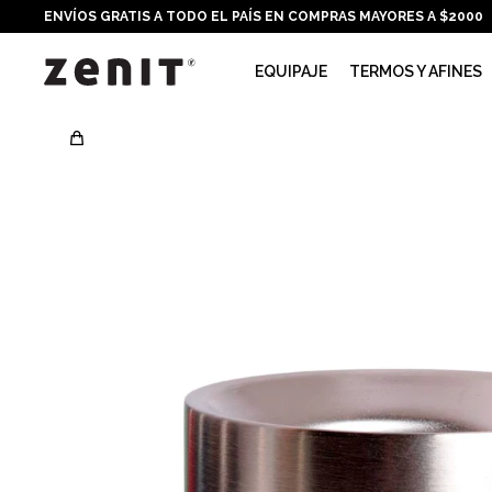
ENVÍOS GRATIS A TODO EL PAÍS EN COMPRAS MAYORES A $2000
EQUIPAJE
TERMOS Y AFINES