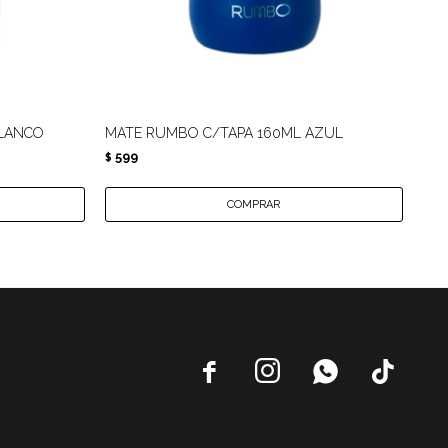
BLANCO
MATE RUMBO C/TAPA 160ML AZUL
MA
599
6
$
$



