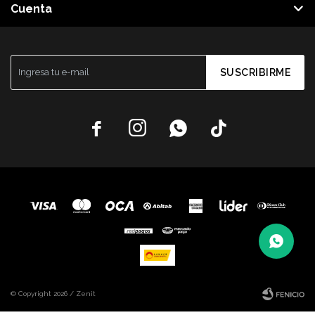
Cuenta
SUSCRIBIRME




© Copyright 2026 / Zenit