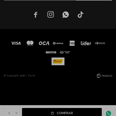




© Copyright 2026 / Zenit
Fenicio
1
COMPRAR