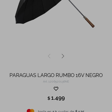
PARAGUAS LARGO RUMBO 16V NEGRO
1206520136NE
1.499
$
hasta en
12
cuotas de
$ 125