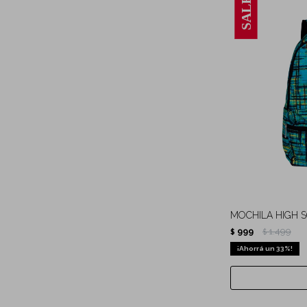
MOCHILA HIGH 
999
1.499
$
$
33