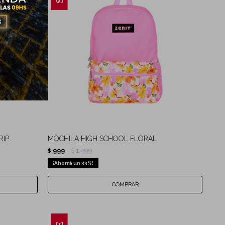
RIP
MOCHILA HIGH SCHOOL FLORAL
999
1.499
$
$
33