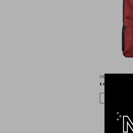
MOCHILA COLL
1.499
$