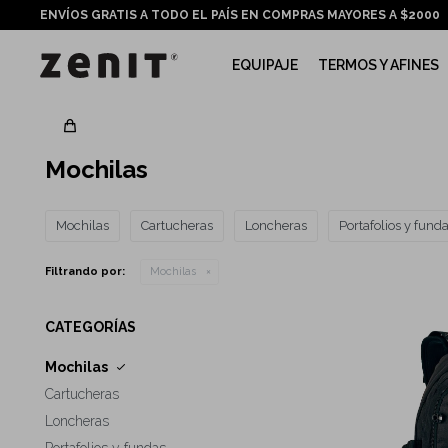
ENVÍOS GRATIS A TODO EL PAÍS EN COMPRAS MAYORES A $2000
EQUIPAJE
TERMOS Y AFINES
Mochilas
Mochilas
Cartucheras
Loncheras
Portafolios y fund
Filtrando por:
Mochilas
CATEGORÍAS
Mochilas
Cartucheras
Loncheras