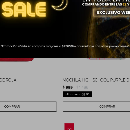
GE ROJA
MOCHILA HIGH SCHOOL PURPLE D
999
1.499
$
$
33