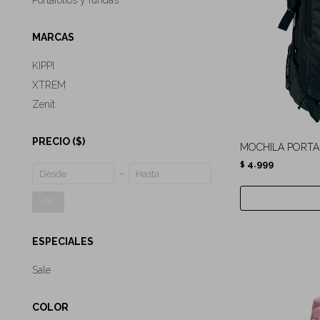
Portafolios y fundas
MARCAS
KIPPI
XTREM
Zenit
PRECIO
($)
MOCHILA PORTA
4.999
$
OK
ESPECIALES
Sale
COLOR