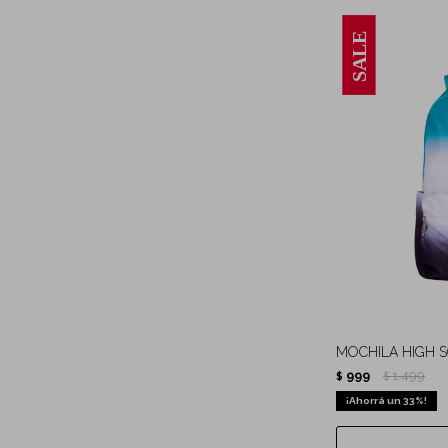
MOCHILA HIGH 
999
1.499
$
$
33