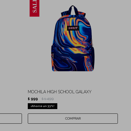
MOCHILA HIGH SCHOOL GALAXY
999
1.499
$
$
33