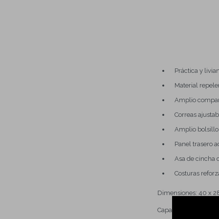
Práctica y livia
Material repel
Amplio compart
Correas ajusta
Amplio bolsillo
Panel trasero 
Asa de cincha 
Costuras refor
Dimensiones: 40 x 2
Capacidad: 12 lt