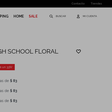
Contacto
Tiendas
PING
HOME
SALE
GH SCHOOL FLORAL
33
as de
$ 83
as de
$ 83
as de
$ 83