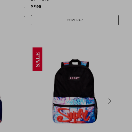
699
$