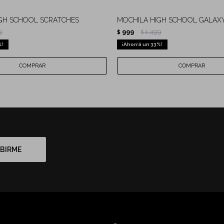
GH SCHOOL SCRATCHES
MOCHILA HIGH SCHOOL GALAX
9
999
1.499
$
$
33
BIRME