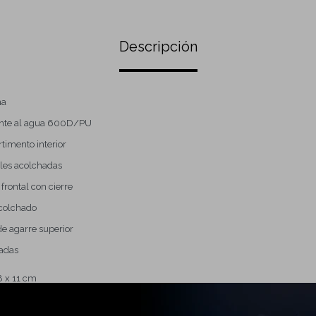
Descripción
na
ente al agua 600D/PU
imento interior
bles acolchadas
 frontal con cierre
acolchado
de agarre superior
zadas
8 x 11 cm