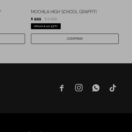
Y
MOCHILA HIGH SCHOOL GRAFFITI
MOC
999
1.499
9
$
$
$
33



