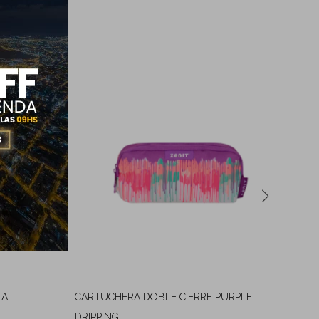
LA
CARTUCHERA DOBLE CIERRE PURPLE
CA
6
$
DRIPPING