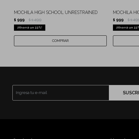
MOCHILA HIGH SCHOOL UNRESTRAINED
MOCHILA HI
999
1.499
999
1.49
$
$
$
$
33
33
SUSCRI