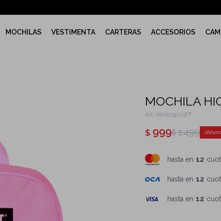
MOCHILAS
VESTIMENTA
CARTERAS
ACCESORIOS
CAM
MOCHILA HI
1801174103TF
999
1.499
$
$
hasta en
12
cuot
hasta en
12
cuot
hasta en
12
cuot