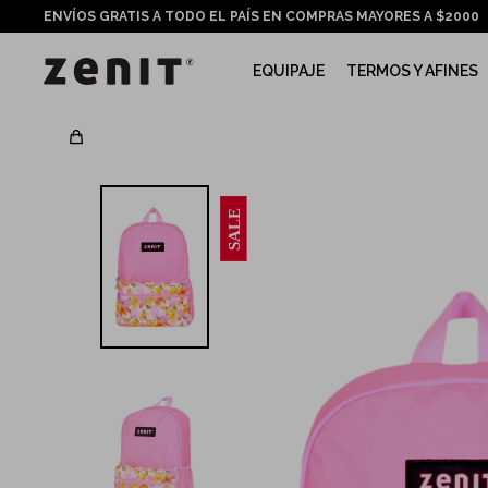
ENVÍOS GRATIS A TODO EL PAÍS EN COMPRAS MAYORES A $2000
EQUIPAJE
TERMOS Y AFINES