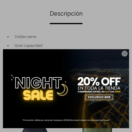
Descripción
Doble cierre
Gran capacidad

Cierres reforzados
Dimensiones: 10 x 21 x 7 cm
Capacidad: 2 lt
Completá tu compra