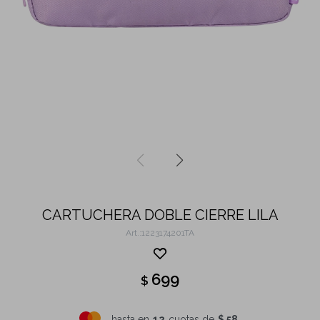
CARTUCHERA DOBLE CIERRE LILA
1223174201TA
699
$
hasta en
12
cuotas de
$ 58