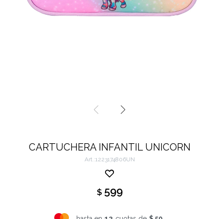
CARTUCHERA INFANTIL UNICORN
1223174806UN
599
$
hasta en
12
cuotas de
$ 50