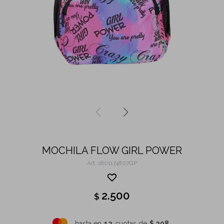
MOCHILA FLOW GIRL POWER
1801174807GP
2.500
$
hasta en
12
cuotas de
$ 208