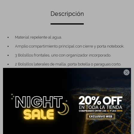
Descripción
Material repelente al agua.
Amplio compartimiento principal con cierre y porta notebook.
3 Bolsillos frontales, uno con organizador incorporado.
2 Bolsillos laterales de malla, porta botella o paraguas corto.

Espalda acolchonada con sistema Air-Flow.
Asa superior acolchada y correas con detalles reflectivos.
Costuras reforzadas.
Dimensiones: 43cm ALTO x 32cm ANCH x 12,5cm PROF
Capacidad: 17 lt
Completá tu compra