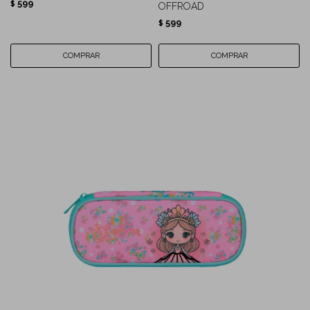
599
$
OFFROAD
599
$