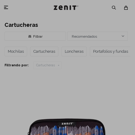

Cartucheras
Recomendados
Mochilas
Cartucheras
Loncheras
Portafolios y fundas
Filtrando por:
Cartucheras