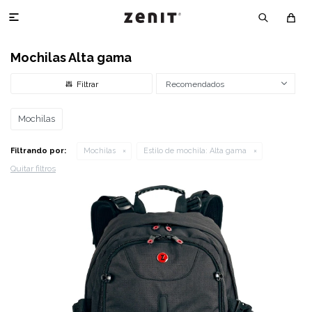

Mochilas Alta gama
Recomendados
Mochilas
Filtrando por:
Mochilas
Estilo de mochila:
Alta gama
Quitar filtros