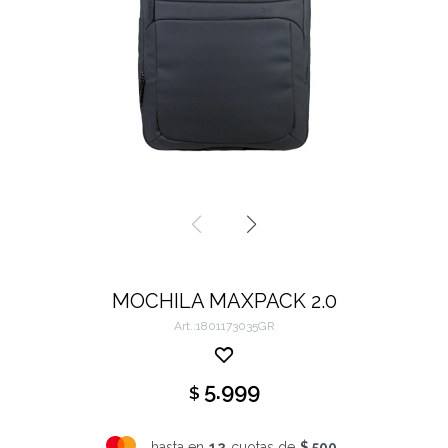
MOCHILA MAXPACK 2.0
1801173035GR
5.999
$
hasta en
12
cuotas de
$ 500