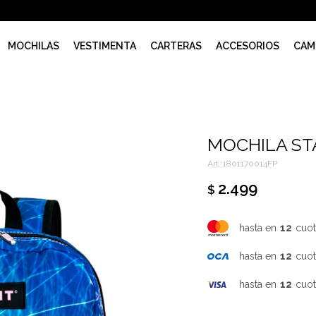
MOCHILAS
VESTIMENTA
CARTERAS
ACCESORIOS
CAM
MOCHILA ST
1801170014FP
2.499
$
hasta en
12
cuot
hasta en
12
cuot
hasta en
12
cuot