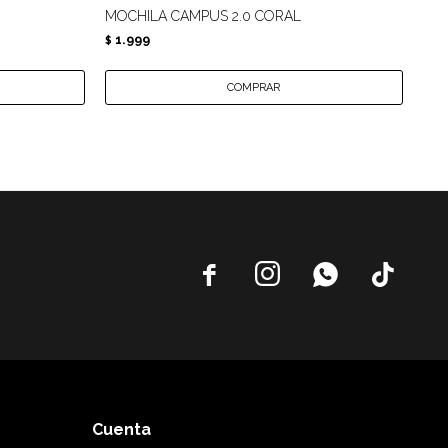
MOCHILA CAMPUS 2.0 CORAL
MOC
1.999
1.
$
$




Cuenta