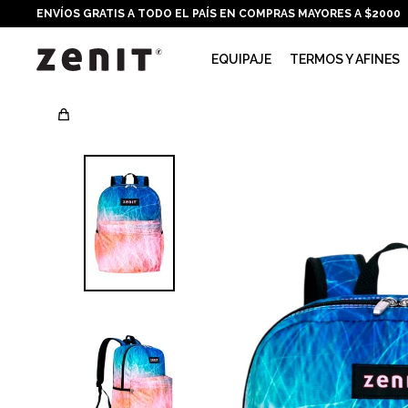
ENVÍOS GRATIS A TODO EL PAÍS EN COMPRAS MAYORES A $2000
EQUIPAJE
TERMOS Y AFINES