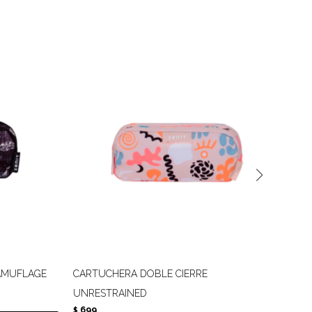
AMUFLAGE
CARTUCHERA DOBLE CIERRE
CAR
6
$
UNRESTRAINED
699
$