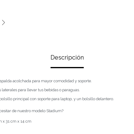
Descripción
espalda acolchada para mayor comodidad y soporte.
s laterales para llevar tus bebidas o paraguas.
olsillo principal con soporte para laptop, y un bolsillo delantero.
cesitar de nuestro modelo Stadium?
 x 31 cm x 14 cm