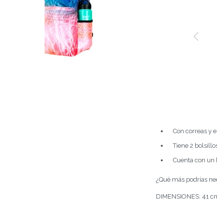
Con correas y 
Tiene 2 bolsillo
Cuenta con un b
¿Qué más podrías ne
DIMENSIONES: 41 cm