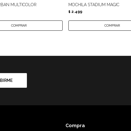
RBAN MULTICOLOR
MOCHILA STADIUM MAGIC
2.499
$
BIRME
Compra