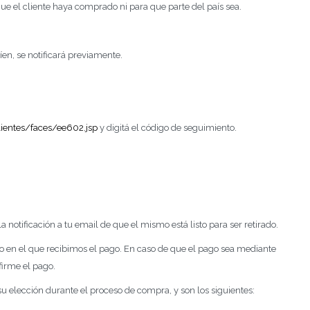
 que el cliente haya comprado ni para que parte del país sea.
íen, se notificará previamente.
lientes/faces/ee602.jsp
y digitá el código de seguimiento.
la notificación a tu email de que el mismo está listo para ser retirado.
o en el que recibimos el pago. En caso de que el pago sea mediante
firme el pago.
 su elección durante el proceso de compra, y son los siguientes: