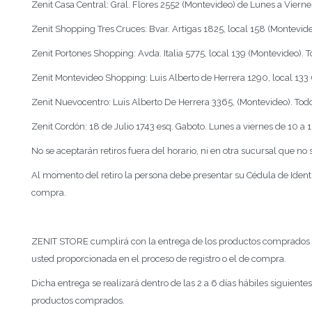
Zenit Casa Central: Gral. Flores 2552 (Montevideo) de Lunes a Viern
Zenit Shopping Tres Cruces: Bvar. Artigas 1825, local 158 (Montevideo
Zenit Portones Shopping: Avda. Italia 5775, local 139 (Montevideo). To
Zenit Montevideo Shopping: Luis Alberto de Herrera 1290, local 133 (
Zenit Nuevocentro: Luis Alberto De Herrera 3365, (Montevideo). Todos
Zenit Cordón: 18 de Julio 1743 esq. Gaboto. Lunes a viernes de 10 a 
No se aceptarán retiros fuera del horario, ni en otra sucursal que no 
Al momento del retiro la persona debe presentar su Cédula de Identi
compra.
ZENIT STORE cumplirá con la entrega de los productos comprados m
usted proporcionada en el proceso de registro o el de compra.
Dicha entrega se realizará dentro de las 2 a 6 días hábiles siguient
productos comprados.