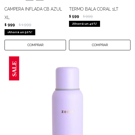
CAMPERA INFLADA CB AZUL
TERMO BALA CORAL 1LT
599
999
$
$
XL
40
999
1.999
$
$
50