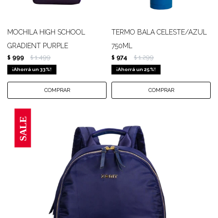
MOCHILA HIGH SCHOOL
TERMO BALA CELESTE/AZUL
GRADIENT PURPLE
750ML
999
1.499
974
1.299
$
$
$
$
33
25