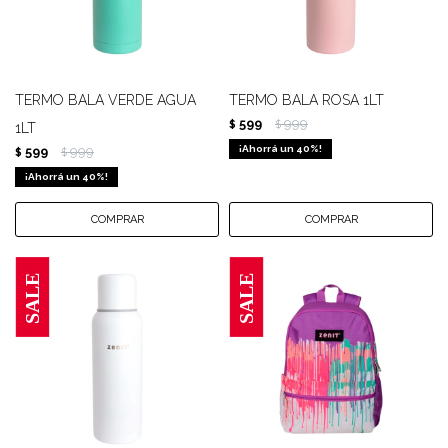
TERMO BALA VERDE AGUA
TERMO BALA ROSA 1LT
599
999
$
$
1LT
40
599
999
$
$
40