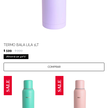
TERMO BALA LILA 1LT
599
999
$
$
40