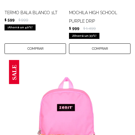
TERMO BALA BLANCO 1LT
MOCHILA HIGH SCHOOL
599
999
$
$
PURPLE DRIP
40
999
1.499
$
$
33