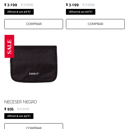
3.199
3.999
3.199
3.999
$
$
$
$
20
20
NECESER NEGRO
935
1.100
$
$
15