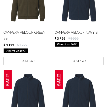
CAMPERA VELOUR GREEN
CAMPERA VELOUR NAVY S
3.199
3.999
$
$
XXL
20
3.199
3.999
$
$
20