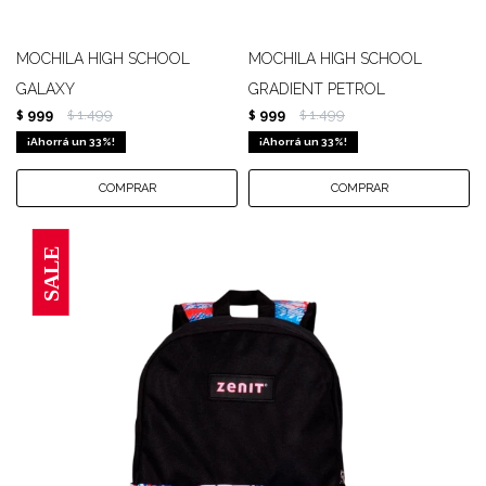
MOCHILA HIGH SCHOOL
MOCHILA HIGH SCHOOL
GALAXY
GRADIENT PETROL
999
1.499
999
1.499
$
$
$
$
33
33