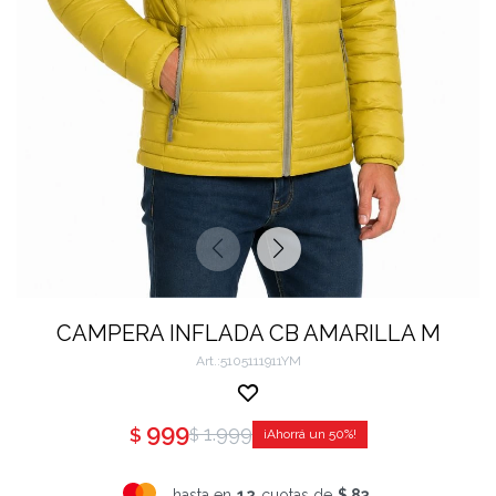
CAMPERA INFLADA CB AMARILLA M
5105111911YM
999
1.999
$
$
50
hasta en
12
cuotas de
$ 83