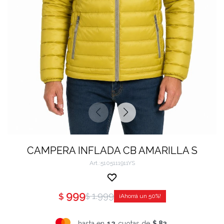
CAMPERA INFLADA CB AMARILLA S
5105111911YS
999
1.999
$
$
50
hasta en
12
cuotas de
$ 83