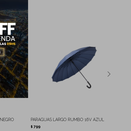
 NEGRO
PARAGUAS LARGO RUMBO 16V AZUL
PA
799
5
$
$