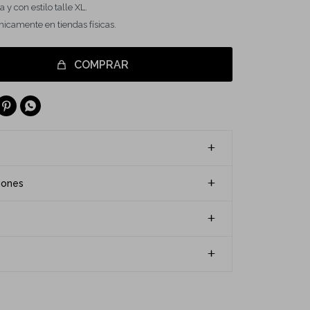
 y con estilo talle XL.
icamente en tiendas físicas.
COMPRAR


iones