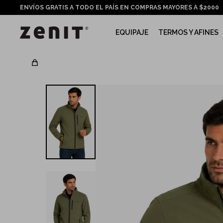
ENVÍOS GRATIS A TODO EL PAÍS EN COMPRAS MAYORES A $2000
EQUIPAJE
TERMOS Y AFINES