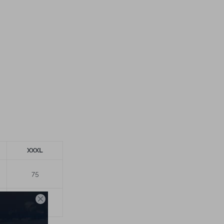
XXXL
75

67