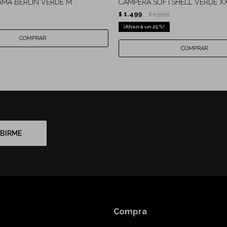
MA BERLIN VERDE M
CAMPERA SOFTSHELL VERDE X
1.499
1.999
$
$
25
BIRME
Compra