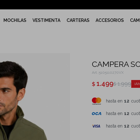
MOCHILAS
VESTIMENTA
CARTERAS
ACCESORIOS
CAM
CAMPERA SO
5105110270VX
1.499
1.999
$
$
hasta en
12
cuot
hasta en
12
cuot
hasta en
12
cuot