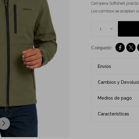
Campera Softshell práctica
Los cambios se aceptan ún
1


Envíos
Cambios y Devoluc
Medios de pago
Características