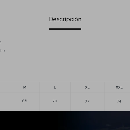
Descripción
s
cho
M
L
XL
XXL
68
70
72
74
58
60
62
63