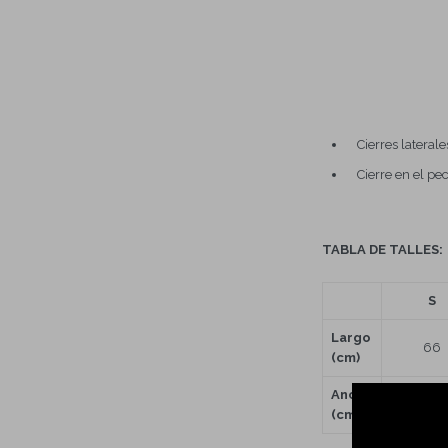
Cierres laterale
Cierre en el pe
TABLA DE TALLES:
S
Largo
66
(cm)
Ancho
55
(cm)