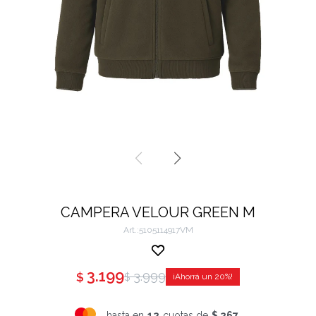
CAMPERA VELOUR GREEN M
5105114917VM
3.199
3.999
$
$
20
hasta en
12
cuotas de
$ 267