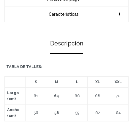
Características
Descripción
TABLA DE TALLES:
S
M
L
XL
XXL
Largo
61
64
66
68
70
(cm)
Ancho
56
58
59
62
64
(cm)