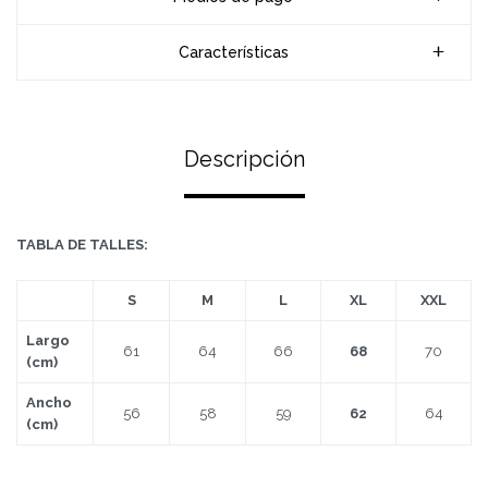
Características
Descripción
TABLA DE TALLES:
S
M
L
XL
XXL
Largo
61
64
66
68
70
(cm)
Ancho
56
58
59
62
64
(cm)