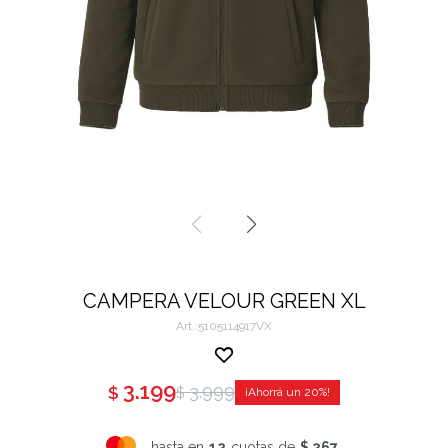
CAMPERA VELOUR GREEN XL
5105114917VX
3.199
3.999
$
$
20
hasta en
12
cuotas de
$ 267