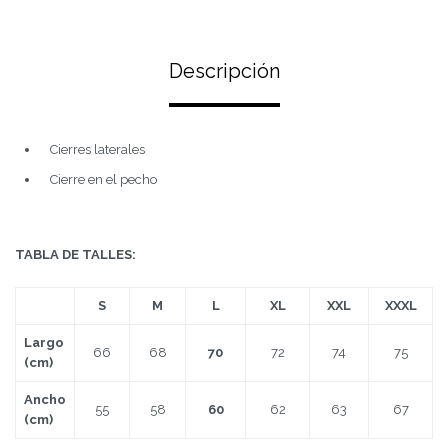
Descripción
Cierres laterales
Cierre en el pecho
TABLA DE TALLES:
S
M
L
XL
XXL
XXXL
Largo
66
68
70
72
74
75
(cm)
Ancho
55
58
60
62
63
67
(cm)