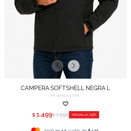
CAMPERA SOFTSHELL NEGRA L
5105110270NL
1.499
1.999
$
$
25
hasta en
12
cuotas de
$ 125