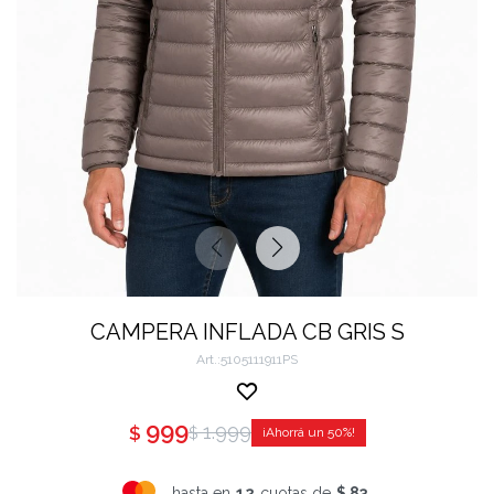
CAMPERA INFLADA CB GRIS S
5105111911PS
999
1.999
$
$
50
hasta en
12
cuotas de
$ 83