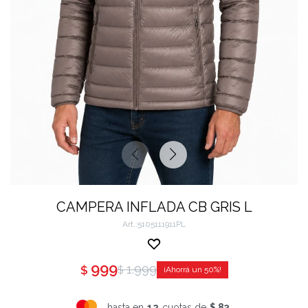
CAMPERA INFLADA CB GRIS L
5105111911PL
999
1.999
$
$
50
hasta en
12
cuotas de
$ 83