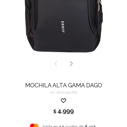
MOCHILA ALTA GAMA DAGO
1801174117NE
4.999
$
hasta en
12
cuotas de
$ 417