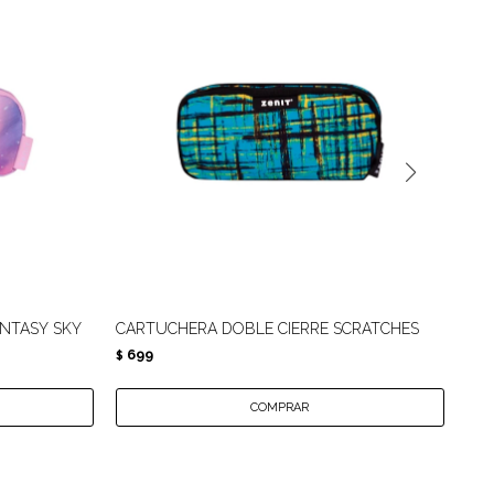
NTASY SKY
CARTUCHERA DOBLE CIERRE SCRATCHES
CA
699
6
$
$