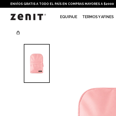
ENVÍOS GRATIS A TODO EL PAÍS EN COMPRAS MAYORES A $2000
EQUIPAJE
TERMOS Y AFINES