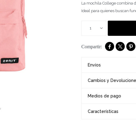
La mochila College combina di
Ideal para quienes buscan func
1



Envíos
Cambios y Devolucion
Medios de pago
Características