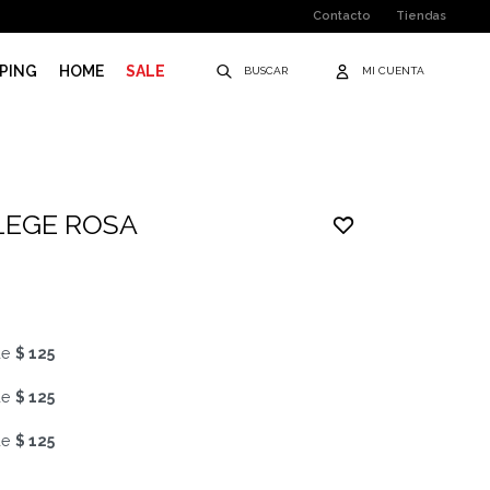
Contacto
Tiendas
PING
HOME
SALE
LEGE ROSA
de
$ 125
de
$ 125
de
$ 125