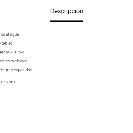
Descripción
nte al agua
/tablet
stema AirFlow
les porta objetos
l de gran capacidad
 x 14 cm