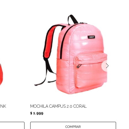
INK
MOCHILA CAMPUS 2.0 CORAL
MIN
1.999
$
PRI
1.
$