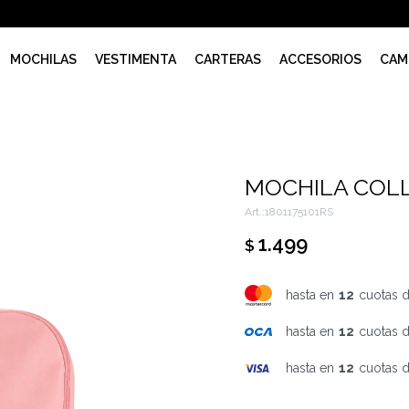
MOCHILAS
VESTIMENTA
CARTERAS
ACCESORIOS
CAM
MOCHILA COL
1801175101RS
1.499
$
hasta en
12
cuotas 
hasta en
12
cuotas 
hasta en
12
cuotas 