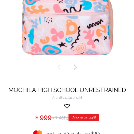
MOCHILA HIGH SCHOOL UNRESTRAINED
1801174103UN
999
1.499
$
$
33
hasta en
12
cuotas de
$ 83