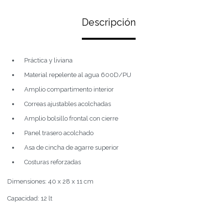
Descripción
Práctica y liviana
Material repelente al agua 600D/PU
Amplio compartimento interior
Correas ajustables acolchadas
Amplio bolsillo frontal con cierre
Panel trasero acolchado
Asa de cincha de agarre superior
Costuras reforzadas
Dimensiones: 40 x 28 x 11 cm
Capacidad: 12 lt