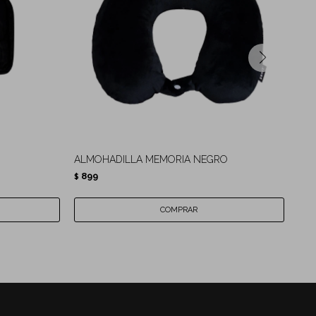
ALMOHADILLA MEMORIA NEGRO
NE
899
93
$
$