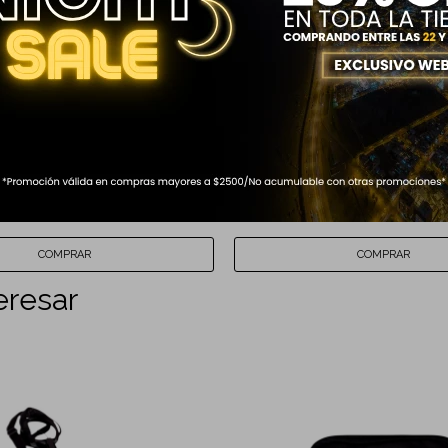
PI ROKIO 3,5LT AZUL
ALMOHADILLA MEMORIA NEGR
899
$
eresar