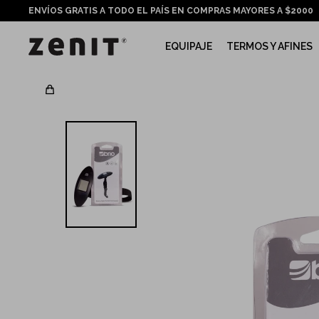
ENVÍOS GRATIS A TODO EL PAÍS EN COMPRAS MAYORES A $2000
EQUIPAJE
TERMOS Y AFINES