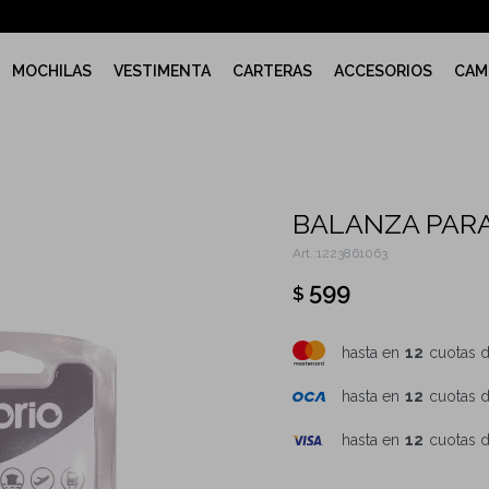
MOCHILAS
VESTIMENTA
CARTERAS
ACCESORIOS
CAM
BALANZA PARA
1223861063
599
$
hasta en
12
cuotas 
hasta en
12
cuotas 
hasta en
12
cuotas 