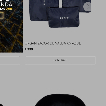
O
ORGANIZADOR DE VALIJA X6 AZUL
AL
999
9
$
$