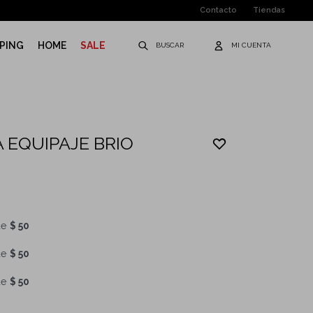
Contacto
Tiendas
PING
HOME
SALE
 EQUIPAJE BRIO
de
$ 50
de
$ 50
de
$ 50