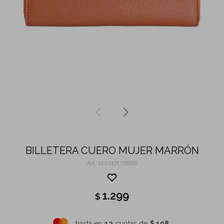
BILLETERA CUERO MUJER MARRÓN
1202171768BB
1.299
$
hasta en
12
cuotas de
$ 108