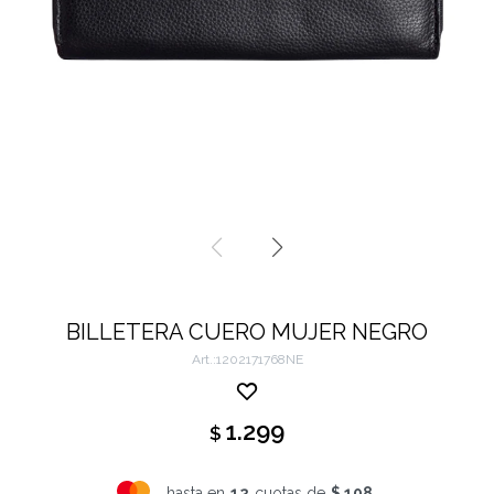
BILLETERA CUERO MUJER NEGRO
1202171768NE
1.299
$
hasta en
12
cuotas de
$ 108