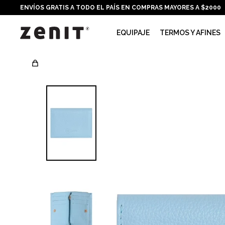
ENVÍOS GRATIS A TODO EL PAÍS EN COMPRAS MAYORES A $2000
EQUIPAJE
TERMOS Y AFINES