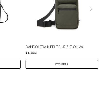
BANDOLERA KIPPI TOUR 6LT OLIVA
CAR
1.999
1.
$
$