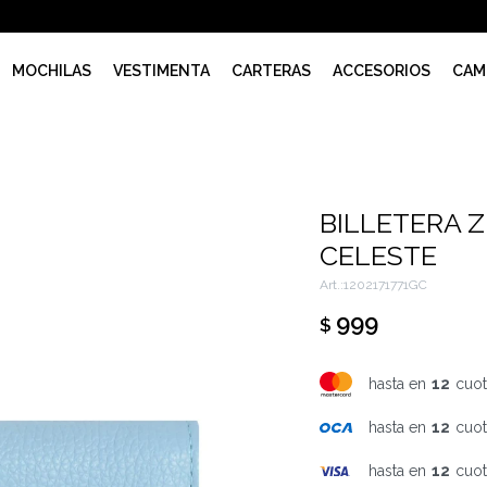
MOCHILAS
VESTIMENTA
CARTERAS
ACCESORIOS
CAM
BILLETERA 
CELESTE
1202171771GC
999
$
hasta en
12
cuot
hasta en
12
cuot
hasta en
12
cuot