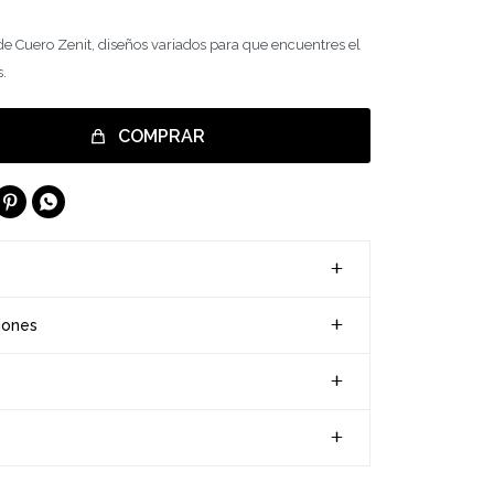
 de Cuero Zenit, diseños variados para que encuentres el
s.
COMPRAR


iones