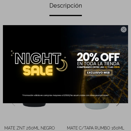
Descripción

Completá tu compra
MATE ZNT 260ML NEGRO
MATE C/TAPA RUMBO 160ML