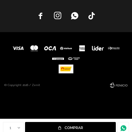




© Copyright 2026 / Zenit
Fenicio
1
COMPRAR