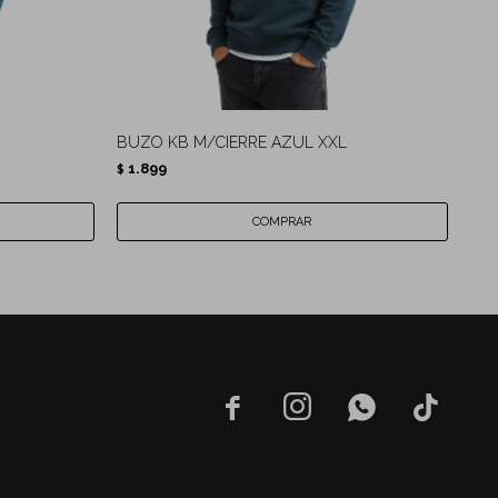
BUZO KB M/CIERRE AZUL XXL
CAM
1.899
1.
$
$



