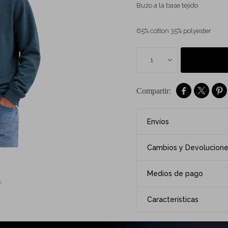
Buzo a la base tejido
65% cotton 35% polyester
1



Envíos
Cambios y Devolucion
Medios de pago
Características