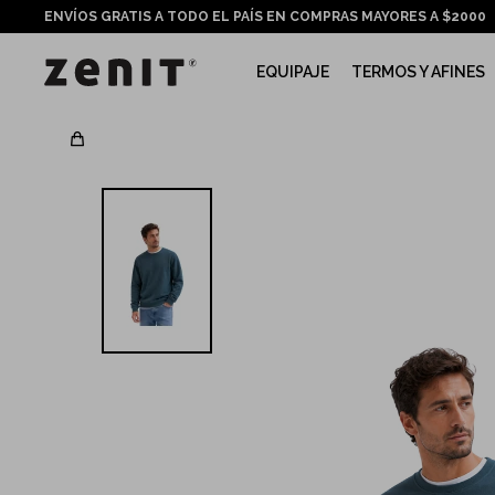
ENVÍOS GRATIS A TODO EL PAÍS EN COMPRAS MAYORES A $2000
EQUIPAJE
TERMOS Y AFINES