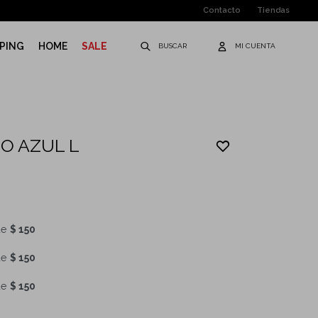
Contacto
Tiendas
PING
HOME
SALE
O AZUL L
de
$ 150
de
$ 150
de
$ 150