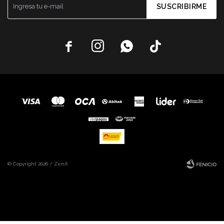
SUSCRIBIRME




© Copyright 2026 / Zenit