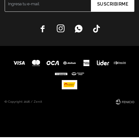
SUSCRIBIRME




© Copyright 2026 / Zenit