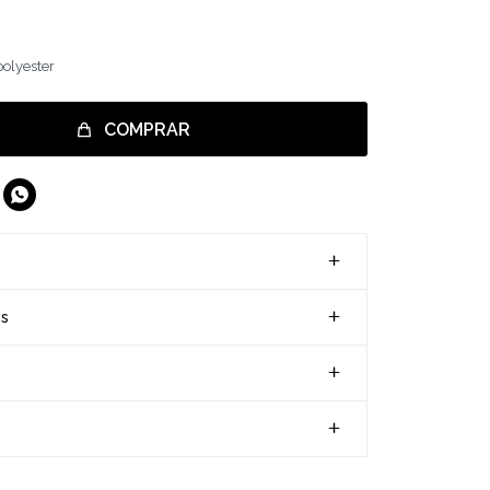
polyester
COMPRAR

es