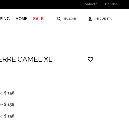
Contacto
Tiendas
PING
HOME
SALE
ERRE CAMEL XL
de
$ 158
de
$ 158
de
$ 158