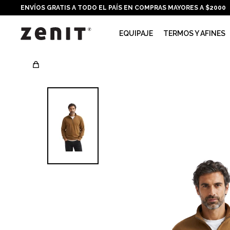
ENVÍOS GRATIS A TODO EL PAÍS EN COMPRAS MAYORES A $2000
EQUIPAJE
TERMOS Y AFINES