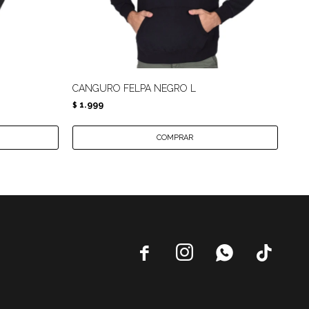
CANGURO FELPA NEGRO L
CA
1.999
1.
$
$



