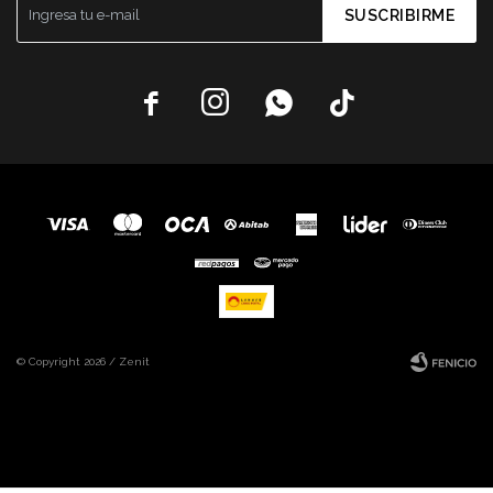
SUSCRIBIRME




© Copyright 2026 / Zenit