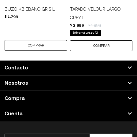
BUZO KB EBANO GRIS L
TAPADO VELOUR LARGO
1.799
$
GREY L
3.999
4.999
$
$
20
Contacto
Nosotros
Compra
Cuenta