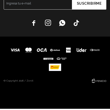
SUSCRIBIRME




© Copyright 2026 / Zenit