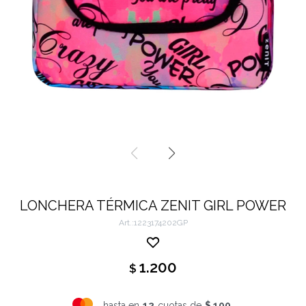
LONCHERA TÉRMICA ZENIT GIRL POWER
1223174202GP
1.200
$
hasta en
12
cuotas de
$ 100