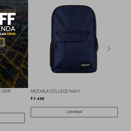
 DRIP
MOCHILA COLLEGE NAVY
MO
1.499
1.
$
$