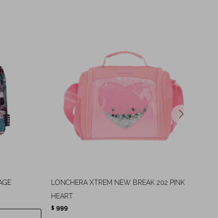
AGE
LONCHERA XTREM NEW BREAK 202 PINK
LO
9
$
HEART
999
$