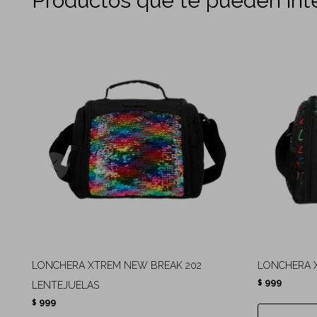
Productos que te pueden int
LONCHERA XTREM NEW BREAK 202
LONCHERA 
999
$
LENTEJUELAS
999
$