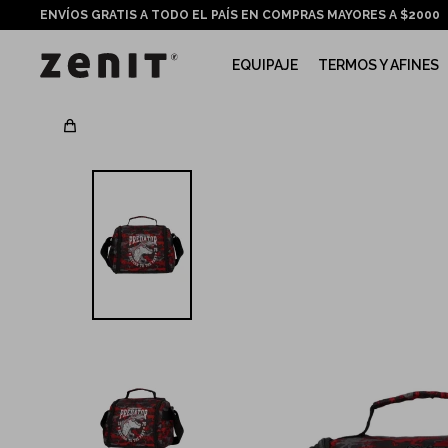
ENVÍOS GRATIS A TODO EL PAÍS EN COMPRAS MAYORES A $2000
EQUIPAJE
TERMOS Y AFINES