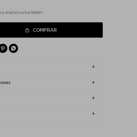
s y snacks nunca falten!
COMPRAR


iones