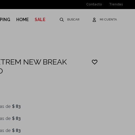
Contacto
Tiendas
PING
HOME
SALE
XTREM NEW BREAK
O
as de
$ 83
as de
$ 83
as de
$ 83