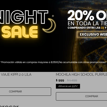
IAJE KIPPI 2.0 LILA
MOCHILA HIGH SCHOOL PURPLE
999
1.499
$
$
33