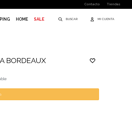
Contacto
Tiendas
PING
HOME
SALE
PA BORDEAUX
able
o.