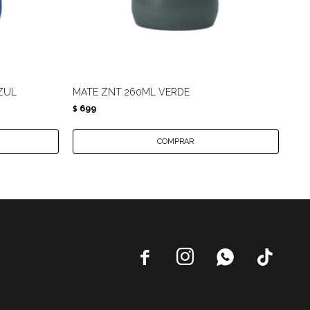
ZUL
MATE ZNT 260ML VERDE
MA
699
6
$
$



