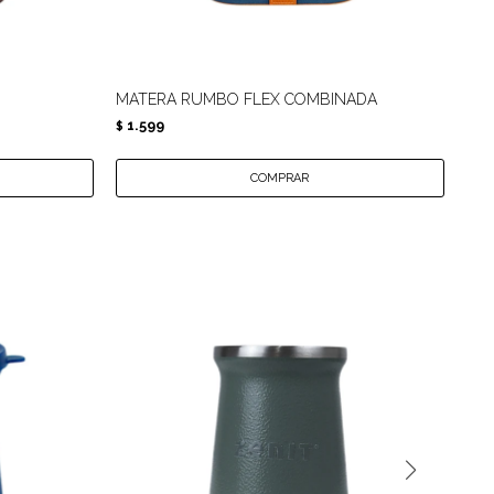
MATERA RUMBO FLEX COMBINADA
MA
1.599
9
$
$