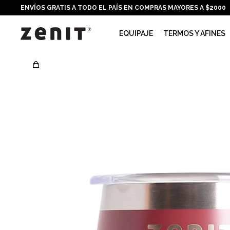
ENVÍOS GRATIS A TODO EL PAÍS EN COMPRAS MAYORES A $2000
EQUIPAJE
TERMOS Y AFINES