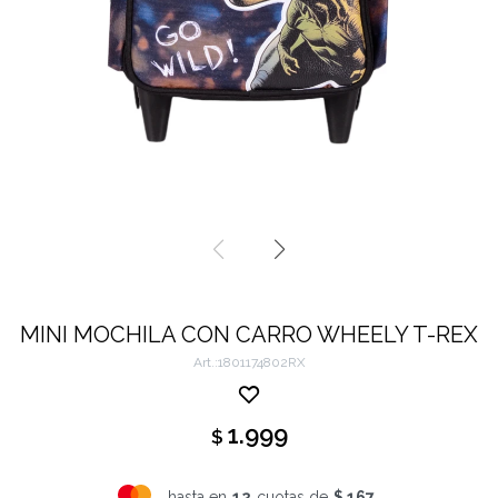
MINI MOCHILA CON CARRO WHEELY T-REX
1801174802RX
1.999
$
hasta en
12
cuotas de
$ 167