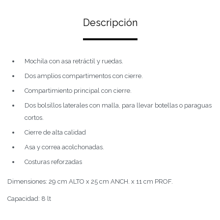
Descripción
Mochila con asa retráctil y ruedas.
Dos amplios compartimentos con cierre.
Compartimiento principal con cierre.
Dos bolsillos laterales con malla, para llevar botellas o paraguas
cortos.
Cierre de alta calidad
Asa y correa acolchonadas.
Costuras reforzadas
Dimensiones: 29 cm ALTO x 25 cm ANCH. x 11 cm PROF.
Capacidad: 8 lt