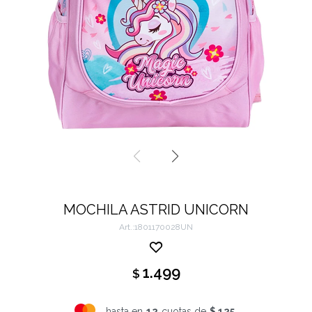
MOCHILA ASTRID UNICORN
1801170028UN
1.499
$
hasta en
12
cuotas de
$ 125